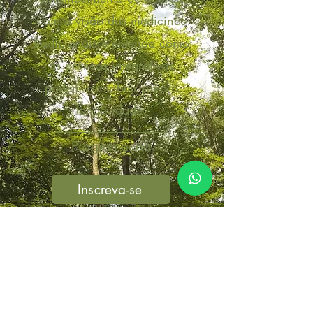
com a visão das medicinas
tradicionais e entenda como
as práticas integrativas
podem contribuir para a
longevidade.
Programação
Inscreva-se
Curso destinado à todos aqueles
que pretendem trabalhar e/ou se
aprofundar nos cuidados aos
idosos, ou que apenas desejem
aprender a cuidar mais da
própria longevidade.