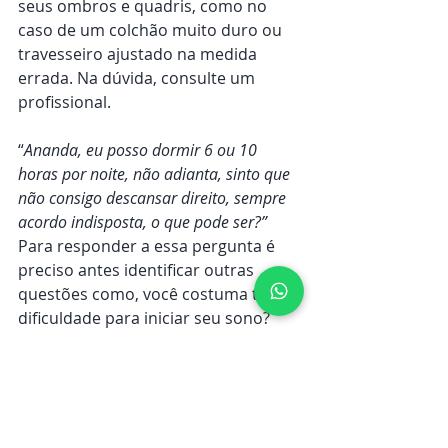
seus ombros e quadris, como no 
caso de um colchão muito duro ou 
travesseiro ajustado na medida 
errada. Na dúvida, consulte um 
profissional.
“
Ananda, eu posso dormir 6 ou 10 
horas por noite, não adianta, sinto que 
não consigo descansar direito, sempre 
acordo indisposta, o que pode ser?”
Para responder a essa pergunta é 
preciso antes identificar outras 
questões como, você costuma ter 
dificuldade para iniciar seu sono? 
Seu sono é interrompido em algum 
momento? Seu sono nunca é 
reparador o suficiente, ou conta 
com oscilações? Se você acorda 
constantemente com a necessidade 