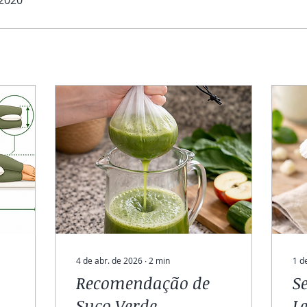
4 de abr. de 2026
∙
2
min
1 d
Recomendação de
S
Suco Verde
Le