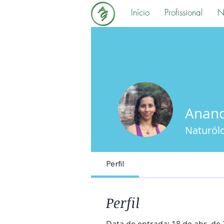
Início
Profissional
N
Anand
Naturól
Perfil
Perfil
Data de entrada: 18 de abr. de