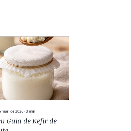
e mar. de 2026
∙
3
min
eu Guia de Kefir de
ite